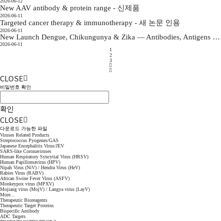
2026-06-12
New AAV antibody & protein range - 신제품
2026-06-11
Targeted cancer therapy & immunotherapy - 새 논문 인용
2026-06-11
New Launch Dengue, Chikungunya & Zika — Antibodies, Antigens & ELISA Kits
2026-06-11
1
2
3
CLOSE
비밀번호 확인
확인
CLOSE
다운로드 가능한 파일
Viruses Related Products
Streptococcus Pyogenes/GAS
Japanese Encephalitis Virus/JEV
SARS-like Coronaviruses
Human Respiratory Syncytial Virus (HRSV)
Human Papillomavirus (HPV)
Nipah Virus (NiV) / Hendra Virus (HeV)
Rabies Virus (RABV)
African Swine Fever Virus (ASFV)
Monkeypox virus (MPXV)
Mojiang virus (MojV) / Langya virus (LayV)
More...
Therapeutic Bioreagents
Therapeutic Target Proteins
Bispecific Antibody
ADC Targets