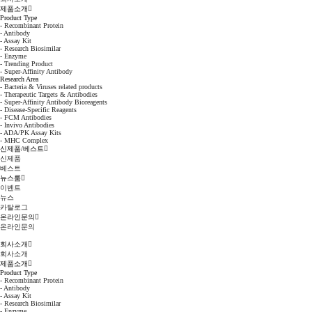
제품소개
Product Type
- Recombinant Protein
- Antibody
- Assay Kit
- Research Biosimilar
- Enzyme
- Trending Product
- Super-Affinity Antibody
Research Area
- Bacteria & Viruses related products
- Therapeutic Targets & Antibodies
- Super-Affinity Antibody Bioreagents
- Disease-Specific Reagents
- FCM Antibodies
- Invivo Antibodies
- ADA/PK Assay Kits
- MHC Complex
신제품/베스트
신제품
베스트
뉴스룸
이벤트
뉴스
카탈로그
온라인문의
온라인문의
회사소개
회사소개
제품소개
Product Type
- Recombinant Protein
- Antibody
- Assay Kit
- Research Biosimilar
- Enzyme