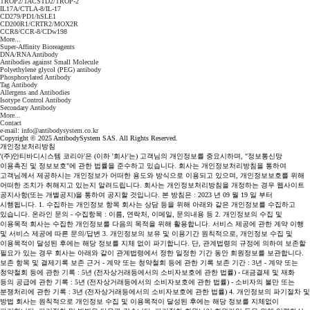
TROP2/TACSTD2/TROP-2
IL17A/CTLA-8/IL-17
CD279/PD1/hSLE1
CD200R1/CRTR2/MOX2R
CCR8/CCR-8/CDw198
More...
Super-Affinity Bioreagents
DNA/RNA Antibody
Antibodies against Small Molecule
Polyethylene glycol (PEG) antibody
Phosphorylated Antibody
Tag Antibody
Allergens and Antibodies
Isotype Control Antibody
Secondary Antibody
More...
Contact
e-mail: info@antibodysystem.co.kr
Copyright © 2025 AntibodySystem SAS. All Rights Reserved.
개인정보처리방침
'(주)안티바디시스템 코리아'은 (이하 '회사'는) 고객님의 개인정보를 중요시하며, "정보통신망
이용촉진 및 정보보호"에 관한 법률을 준수하고 있습니다. 회사는 개인정보처리방침을 통하여
고객님께서 제공하시는 개인정보가 어떠한 용도와 방식으로 이용되고 있으며, 개인정보보호를 위해
어떠한 조치가 취해지고 있는지 알려드립니다. 회사는 개인정보처리방침을 개정하는 경우 웹사이트
공지사항(또는 개별공지)을 통하여 공지할 것입니다. 본 방침은 : 2023 년 09 월 19 일 부터
시행됩니다. 1. 수집하는 개인정보 항목 회사는 상담 등을 위해 아래와 같은 개인정보를 수집하고
있습니다. 온라인 문의 - 수집항목 : 이름, 연락처, 이메일, 문의내용 등 2. 개인정보의 수집 및
이용목적 회사는 수집한 개인정보를 다음의 목적을 위해 활용합니다. 서비스 제공에 관한 계약 이행
및 서비스 제공에 따른 문의/답변 3. 개인정보의 보유 및 이용기간 원칙적으로, 개인정보 수집 및
이용목적이 달성된 후에는 해당 정보를 지체 없이 파기합니다. 단, 관계법령의 규정에 의하여 보존할
필요가 있는 경우 회사는 아래와 같이 관계법령에서 정한 일정한 기간 동안 회원정보를 보관합니다.
보존 항목 및 결제기록 보존 근거 - 계약 또는 청약철회 등에 관한 기록 보존 기간 : 3년 - 계약 또는
청약철회 등에 관한 기록 : 5년 (전자상거래등에서의 소비자보호에 관한 법률) - 대금결제 및 재화
등의 공급에 관한 기록 : 5년 (전자상거래등에서의 소비자보호에 관한 법률) - 소비자의 불만 또는
분쟁처리에 관한 기록 : 3년 (전자상거래등에서의 소비자보호에 관한 법률) 4. 개인정보의 파기절차 및
방법 회사는 원칙적으로 개인정보 수집 및 이용목적이 달성된 후에는 해당 정보를 지체없이