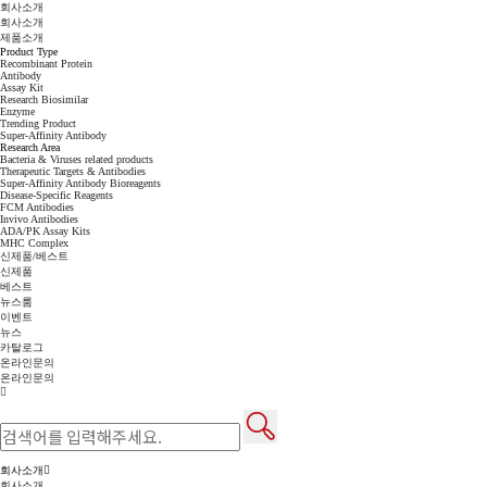
회사소개
회사소개
제품소개
Product Type
Recombinant Protein
Antibody
Assay Kit
Research Biosimilar
Enzyme
Trending Product
Super-Affinity Antibody
Research Area
Bacteria & Viruses related products
Therapeutic Targets & Antibodies
Super-Affinity Antibody Bioreagents
Disease-Specific Reagents
FCM Antibodies
Invivo Antibodies
ADA/PK Assay Kits
MHC Complex
신제품/베스트
신제품
베스트
뉴스룸
이벤트
뉴스
카탈로그
온라인문의
온라인문의
회사소개
회사소개